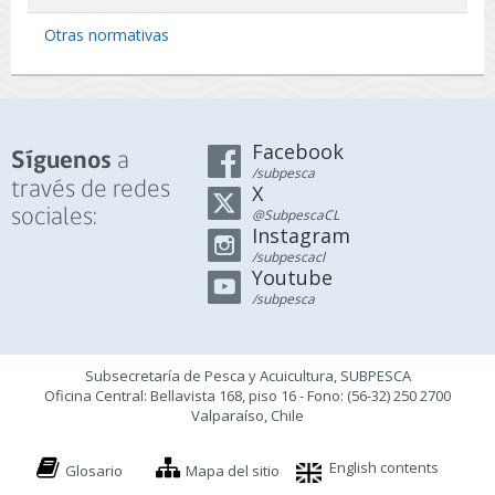
Otras normativas
Facebook
a
Síguenos
/subpesca
través de redes
X
sociales:
@SubpescaCL
Instagram
/subpescacl
Youtube
/subpesca
Subsecretaría de Pesca y Acuicultura, SUBPESCA
Oficina Central: Bellavista 168, piso 16 - Fono: (56-32) 250 2700
Valparaíso, Chile
English contents
Glosario
Mapa del sitio