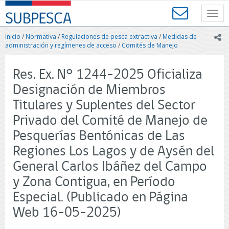
Contenido
SUBPESCA
principal
Toggl
-
navig
Subsecretaría
Inicio
/
Normativa
/
Regulaciones de pesca extractiva
/
Medidas de
ic
de
administración y regímenes de acceso
/
Comités de Manejo
Pesca
y
Res. Ex. N° 1244-2025 Oficializa
Acuicultura
-
Designación de Miembros
Gobierno
Titulares y Suplentes del Sector
de
Chile
Privado del Comité de Manejo de
Pesquerías Bentónicas de Las
Regiones Los Lagos y de Aysén del
General Carlos Ibáñez del Campo
y Zona Contigua, en Período
Especial. (Publicado en Página
Web 16-05-2025)