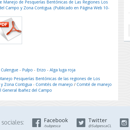
de Manejo de Pesquerías Bentónicas de Las Regiones Los
 del Campo y Zona Contigua. (Publicado en Página Web 10-
-
Culengue
-
Pulpo
-
Erizo
-
Alga luga roja
anejo Pesquerías Bentónicas de las regiones de Los
 y Zona Contigua
-
Comités de manejo
/
Comité de manejo
el General Ibañez del Campo
Facebook
Twitter
sociales:
/subpesca
@SubpescaCL