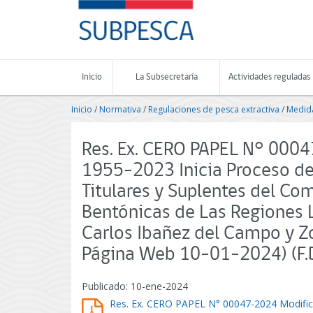
Contenido
SUBPESCA
principal
-
Subsecretaría
de
Pesca
Inicio
La Subsecretaría
Actividades reguladas
y
Acuicultura
Inicio
/
Normativa
/
Regulaciones de pesca extractiva
/
Medida
-
Gobierno
de
Res. Ex. CERO PAPEL N° 0004
Chile
1955-2023 Inicia Proceso d
Titulares y Suplentes del Co
Bentónicas de Las Regiones 
Carlos Ibañez del Campo y Z
Página Web 10-01-2024) (F.
Publicado: 10-ene-2024
Res. Ex. CERO PAPEL N° 00047-2024 Modifica