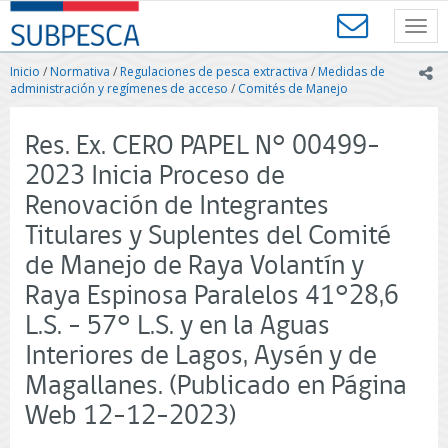
Contenido
SUBPESCA
principal
Toggl
-
navig
Subsecretaría
Inicio
/
Normativa
/
Regulaciones de pesca extractiva
/
Medidas de
ic
de
administración y regímenes de acceso
/
Comités de Manejo
Pesca
y
Res. Ex. CERO PAPEL N° 00499-
Acuicultura
-
2023 Inicia Proceso de
Gobierno
Renovación de Integrantes
de
Chile
Titulares y Suplentes del Comité
de Manejo de Raya Volantín y
Raya Espinosa Paralelos 41°28,6
L.S. - 57° L.S. y en la Aguas
Interiores de Lagos, Aysén y de
Magallanes. (Publicado en Página
Web 12-12-2023)