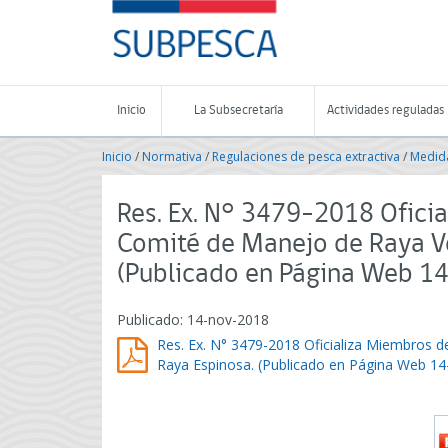
Contenido
SUBPESCA
principal
-
Subsecretaría
de
Pesca
Inicio
La Subsecretaría
Actividades reguladas
y
Acuicultura
Inicio
/
Normativa
/
Regulaciones de pesca extractiva
/
Medida
-
Gobierno
de
Res. Ex. N° 3479-2018 Oficia
Chile
Comité de Manejo de Raya Vo
(Publicado en Página Web 1
Publicado: 14-nov-2018
Res. Ex. N° 3479-2018 Oficializa Miembros d
Raya Espinosa. (Publicado en Página Web 14