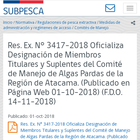
Contenido
SUBPESCA
principal
Toggl
-
navig
Subsecretaría
Inicio
/
Normativa
/
Regulaciones de pesca extractiva
/
Medidas de
ic
de
administración y regímenes de acceso
/
Comités de Manejo
Pesca
y
Res. Ex. N° 3417-2018 Oficializa
Acuicultura
-
Designación de Miembros
Gobierno
Titulares y Suplentes del Comité
de
Chile
de Manejo de Algas Pardas de la
Región de Atacama. (Publicado en
Página Web 01-10-2018) (F.D.O.
14-11-2018)
Publicado: 01-oct-2018
Res. Ex. N° 3417-2018 Oficializa Designación de
Miembros Titulares y Suplentes del Comité de Manejo
de Algas Pardas de la Región de Atacama. (Publicado