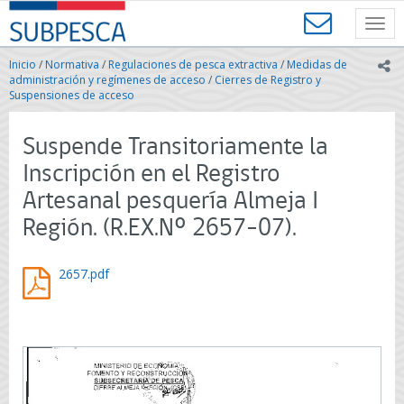
Contenido
SUBPESCA
principal
Toggl
-
navig
Subsecretaría
Inicio
/
Normativa
/
Regulaciones de pesca extractiva
/
Medidas de
ic
de
administración y regímenes de acceso
/
Cierres de Registro y
Pesca
Suspensiones de acceso
y
Acuicultura
Suspende Transitoriamente la
-
Gobierno
Inscripción en el Registro
de
Artesanal pesquería Almeja I
Chile
Región. (R.EX.Nº 2657-07).
2657.pdf