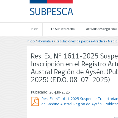
Contenido
SUBPESCA
principal
-
Subsecretaría
de
Pesca
Inicio
La Subsecretaría
Actividades reguladas
y
Acuicultura
Inicio
/
Normativa
/
Regulaciones de pesca extractiva
/
Medida
-
Gobierno
de
Res. Ex. N° 1611-2025 Suspe
Chile
Inscripción en el Registro Ar
Austral Región de Aysén. (P
2025) (F.D.O. 08-07-2025)
Publicado: 26-jun-2025
Res. Ex. N° 1611-2025 Suspende Transitoriame
de Sardina Austral Región de Aysén. (Public