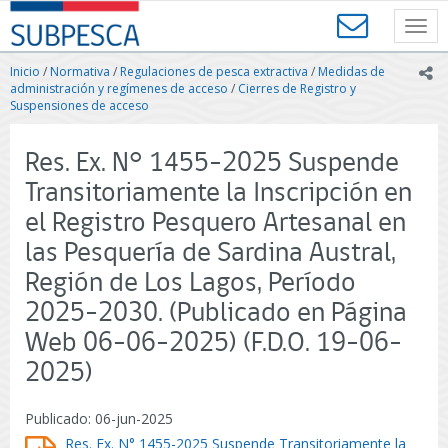
Contenido
SUBPESCA
principal
Toggl
-
navig
Subsecretaría
Inicio
/
Normativa
/
Regulaciones de pesca extractiva
/
Medidas de
ic
de
administración y regímenes de acceso
/
Cierres de Registro y
Pesca
Suspensiones de acceso
y
Acuicultura
Res. Ex. N° 1455-2025 Suspende
-
Gobierno
Transitoriamente la Inscripción en
de
el Registro Pesquero Artesanal en
Chile
las Pesquería de Sardina Austral,
Región de Los Lagos, Período
2025-2030. (Publicado en Página
Web 06-06-2025) (F.D.O. 19-06-
2025)
Publicado: 06-jun-2025
Res. Ex. N° 1455-2025 Suspende Transitoriamente la