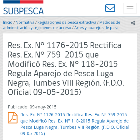
Contenido
SUBPESCA
principal
Toggl
-
navig
Subsecretaría
Inicio
/
Normativa
/
Regulaciones de pesca extractiva
/
Medidas de
ic
de
administración y regímenes de acceso
/
Artes y aparejos de pesca
Pesca
y
Res. Ex. N° 1176-2015 Rectifica
Acuicultura
-
Res. Ex. N° 759-2015 que
Gobierno
Modificó Res. Ex. N° 118-2015
de
Chile
Regula Aparejo de Pesca Luga
Negra, Tumbes VIII Región. (F.D.O.
Oficial 09-05-2015)
Publicado: 09-may-2015
Res. Ex. N° 1176-2015 Rectifica Res. Ex. N° 759-2015
que Modificó Res. Ex. N° 118-2015 Regula Aparejo de
Pesca Luga Negra, Tumbes VIII Región. (F.D.O. Oficial
09-05-2015)