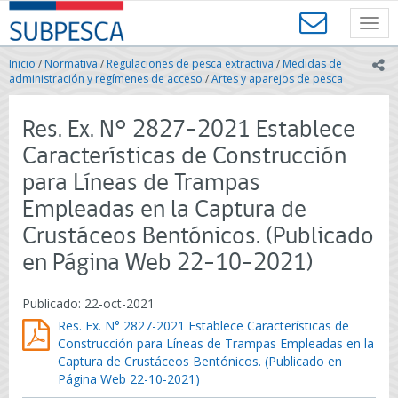
Contenido
SUBPESCA
principal
Toggl
-
navig
Subsecretaría
Inicio
/
Normativa
/
Regulaciones de pesca extractiva
/
Medidas de
ic
de
administración y regímenes de acceso
/
Artes y aparejos de pesca
Pesca
y
Res. Ex. N° 2827-2021 Establece
Acuicultura
-
Características de Construcción
Gobierno
para Líneas de Trampas
de
Chile
Empleadas en la Captura de
Crustáceos Bentónicos. (Publicado
en Página Web 22-10-2021)
Publicado: 22-oct-2021
Res. Ex. N° 2827-2021 Establece Características de
Construcción para Líneas de Trampas Empleadas en la
Captura de Crustáceos Bentónicos. (Publicado en
Página Web 22-10-2021)