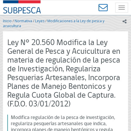
Contenido
SUBPESCA
principal
Toggl
-
navig
Subsecretaría
Inicio
/
Normativa
/
Leyes
/
Modificaciones a la Ley de pesca y
ic
de
acuicultura
Pesca
y
Ley N° 20.560 Modifica la Ley
Acuicultura
-
General de Pesca y Acuicultura en
Gobierno
materia de regulación de la pesca
de
Chile
de Investigación, Regulariza
Pesquerias Artesanales, Incorpora
Planes de Manejo Bentonicos y
Regula Cuota Global de Captura.
(F.D.O. 03/01/2012)
Modifica regulación de la pesca de investigación,
regulariza pesquerías artesanales que indica,
incorpora planes de manejo bentónicos y regula