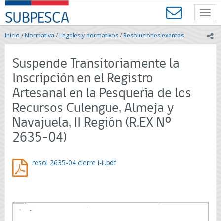
Contenido
SUBPESCA
principal
Toggl
-
navig
Subsecretaría
Inicio
/
Normativa
/
Legales y normativos
/
Resoluciones exentas
ic
de
Pesca
y
Suspende Transitoriamente la
Acuicultura
Inscripción en el Registro
-
Gobierno
Artesanal en la Pesquería de los
de
Recursos Culengue, Almeja y
Chile
Navajuela, II Región (R.EX Nº
2635-04)
resol 2635-04 cierre i-ii.pdf