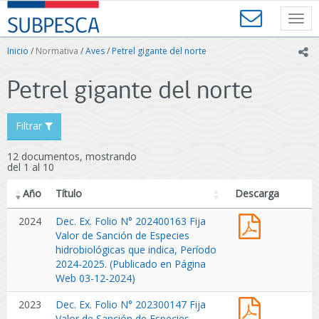
Contenido
SUBPESCA
principal
Toggl
-
navig
Subsecretaría
Inicio
/
Normativa
/
Aves
/
Petrel gigante del norte
ic
de
Pesca
Petrel gigante del norte
y
Acuicultura
-
Filtrar
Gobierno
de
12 documentos, mostrando
Chile
del 1 al 10
Año
Título
Descarga
Dec.
2024
Dec. Ex. Folio N° 202400163 Fija
Ex.
Valor de Sanción de Especies
Folio
hidrobiológicas que indica, Período
N°
2024-2025. (Publicado en Página
202400163
Web 03-12-2024)
Fija
Dec.
2023
Dec. Ex. Folio N° 202300147 Fija
Valor
Ex.
Valor de Sanción de Especies
de