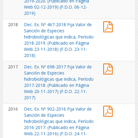
2019-2020. (Publicado en Página
hidrobiológ
(Publicado
2019
Web 02-12-2019) (F.D.O. 06-12-
que
en
Fija
2019)
indica,
Página
Valor
Período
Web
Dec.
2018
Dec. Ex. Nº 467-2018 Fija Valor de
de
2021-
07-
Ex.
Sanción de Especies
Sanción
2022.
12-
Nº
hidrobiológicas que indica, Período
de
(Publicado
2022)
467-
2018-2019. (Publicado en Página
Especies
en
2018
Web 23-11-2018) (F.D.O. 23-11-
hidrobiológ
Página
Fija
2018)
que
Web
Valor
indica,
17-
Dec.
2017
Dec. Ex. Nº 698-2017 Fija Valor de
de
Período
11-
Ex.
Sanción de Especies
Sanción
2019-
2021)
Nº
hidrobiológicas que indica, Período
de
2020.
(F.D.O.
698-
2017-2018. (Publicado en Página
Especies
(Publicado
22-
2017
Web 20-11-2017) (F.D.O. 22-11-
hidrobiológ
en
11-
Fija
2017)
que
Página
2021)
Valor
indica,
Web
Dec.
2016
Dec. Ex. Nº 902-2016 Fija Valor de
de
Período
02-
Ex.
Sanción de Especies
Sanción
2018-
12-
Nº
hidrobiológicas que indica, Período
de
2019.
2019)
902-
2016-2017. (Publicado en Página
Especies
(Publicado
(F.D.O.
2016
Web 22-11-2016) (F.D.O. 24-11-
hidrobiológ
en
06-