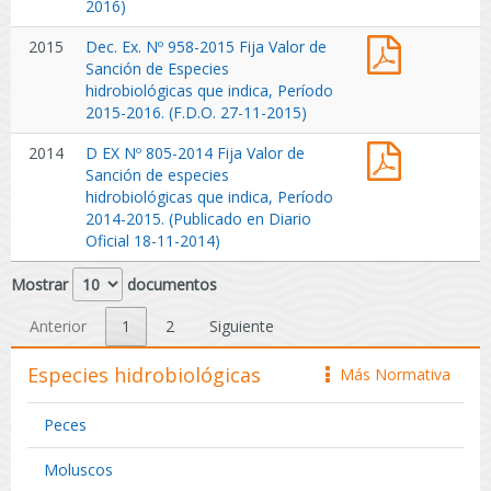
Fija
2016)
que
Página
12-
Valor
indica,
Web
2019)
Dec.
2015
Dec. Ex. Nº 958-2015 Fija Valor de
de
Período
23-
Ex.
Sanción de Especies
Sanción
2017-
11-
Nº
hidrobiológicas que indica, Período
de
2018.
2018)
958-
2015-2016. (F.D.O. 27-11-2015)
Especies
(Publicado
(F.D.O.
2015
hidrobiológ
en
23-
D
2014
D EX Nº 805-2014 Fija Valor de
Fija
que
Página
11-
EX
Sanción de especies
Valor
indica,
Web
2018)
Nº
hidrobiológicas que indica, Período
de
Período
20-
805-
2014-2015. (Publicado en Diario
Sanción
2016-
11-
2014
Oficial 18-11-2014)
de
2017.
2017)
Fija
Especies
(Publicado
(F.D.O.
Valor
Mostrar
documentos
hidrobiológ
en
22-
de
que
Página
11-
Sanción
Anterior
1
2
Siguiente
indica,
Web
2017)
de
Período
22-
especies
Especies hidrobiológicas
2015-
Más Normativa
icono
11-
hidrobiológ
2016.
2016)
que
(F.D.O.
Peces
indica,
27-
Período
11-
Moluscos
2014-
2015)