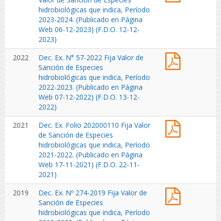
Folio
hidrobiológicas que indica, Período
Sanción
N°
2023-2024. (Publicado en Página
de
202300147
Web 06-12-2023) (F.D.O. 12-12-
Especies
Fija
2023)
hidrobiológ
Valor
que
Dec.
2022
Dec. Ex. N° 57-2022 Fija Valor de
de
indica,
Ex.
Sanción de Especies
Sanción
Período
N°
hidrobiológicas que indica, Período
de
2024-
57-
2022-2023. (Publicado en Página
Especies
2025.
2022
Web 07-12-2022) (F.D.O. 13-12-
hidrobiológ
(Publicado
Fija
2022)
que
en
Valor
indica,
Página
Dec.
2021
Dec. Ex. Folio 202000110 Fija Valor
de
Período
Web
Ex.
de Sanción de Especies
Sanción
2023-
03-
Folio
hidrobiológicas que indica, Período
de
2024.
12-
202100210
2021-2022. (Publicado en Página
Especies
(Publicado
2024)
Fija
Web 17-11-2021) (F.D.O. 22-11-
hidrobiológ
en
Valor
2021)
que
Página
de
indica,
Web
Dec.
2019
Dec. Ex. Nº 274-2019 Fija Valor de
Sanción
Período
06-
Ex.
Sanción de Especies
de
2022-
12-
Nº
hidrobiológicas que indica, Período
Especies
2023.
2023)
274-