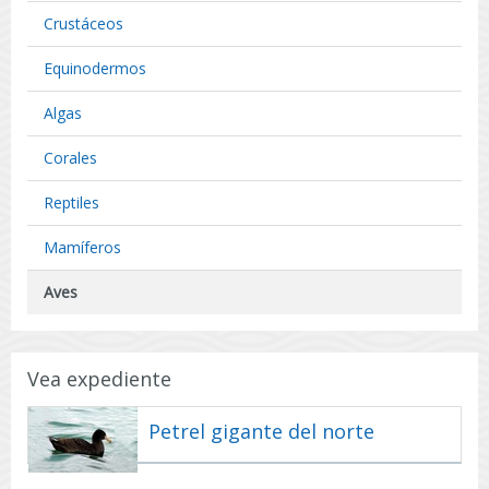
2015.
Crustáceos
(Publicado
en
Equinodermos
Diario
Oficial
Algas
18-
11-
Corales
2014)
Reptiles
Mamíferos
Aves
Vea expediente
Petrel gigante del norte