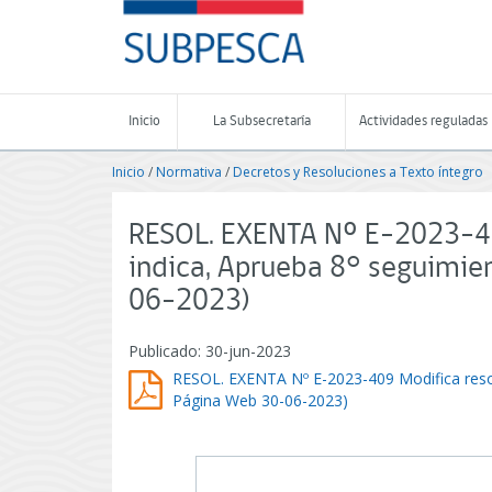
Contenido
SUBPESCA
principal
-
Subsecretaría
de
Pesca
Inicio
La Subsecretaría
Actividades reguladas
y
Acuicultura
Inicio
/
Normativa
/
Decretos y Resoluciones a Texto íntegro
-
Gobierno
de
RESOL. EXENTA Nº E-2023-40
Chile
indica, Aprueba 8° seguimie
06-2023)
Publicado: 30-jun-2023
RESOL. EXENTA Nº E-2023-409 Modifica resol
Página Web 30-06-2023)