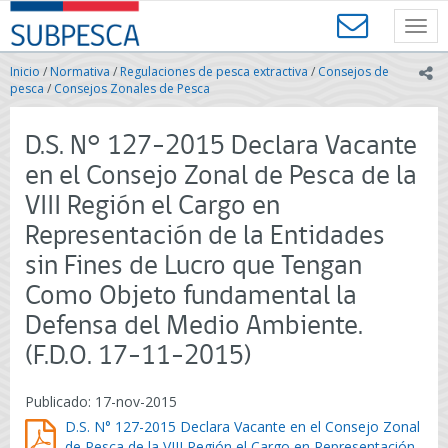
Contenido
SUBPESCA
principal
Toggl
-
navig
Subsecretaría
Inicio
/
Normativa
/
Regulaciones de pesca extractiva
/
Consejos de
ic
de
pesca
/
Consejos Zonales de Pesca
Pesca
y
D.S. N° 127-2015 Declara Vacante
Acuicultura
-
en el Consejo Zonal de Pesca de la
Gobierno
VIII Región el Cargo en
de
Chile
Representación de la Entidades
sin Fines de Lucro que Tengan
Como Objeto fundamental la
Defensa del Medio Ambiente.
(F.D.O. 17-11-2015)
Publicado: 17-nov-2015
D.S. N° 127-2015 Declara Vacante en el Consejo Zonal
de Pesca de la VIII Región el Cargo en Representación