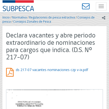
Contenido
SUBPESCA
principal
Toggl
-
navig
Subsecretaría
Inicio
/
Normativa
/
Regulaciones de pesca extractiva
/
Consejos de
ic
de
pesca
/
Consejos Zonales de Pesca
Pesca
y
Declara vacantes y abre periodo
Acuicultura
-
extraordinario de nominaciones
Gobierno
para cargos que indica. (D.S. Nº
de
Chile
217-07)
ds 217-07 vacantes nominaciones czp v-ix.pdf