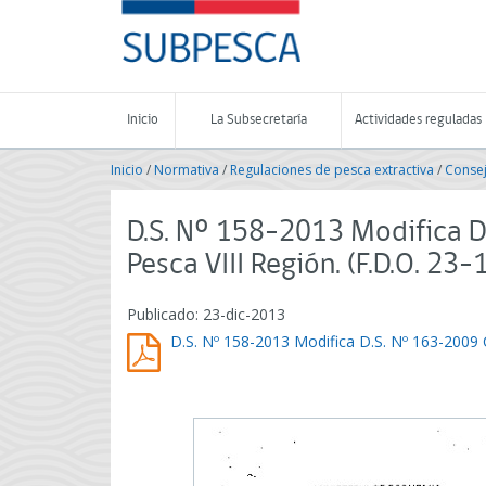
Contenido
SUBPESCA
principal
-
Subsecretaría
de
Pesca
Inicio
La Subsecretaría
Actividades reguladas
y
Acuicultura
Inicio
/
Normativa
/
Regulaciones de pesca extractiva
/
Conse
-
Gobierno
de
D.S. Nº 158-2013 Modifica D
Chile
Pesca VIII Región. (F.D.O. 23
Publicado: 23-dic-2013
D.S. Nº 158-2013 Modifica D.S. Nº 163-2009 