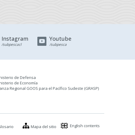
Instagram
Youtube
/subpescacl
/subpesca
nisterio de Defensa
nisterio de Economía
ianza Regional GOOS para el Pacífico Sudeste (GRASP
)
English contents
losario
Mapa del sitio