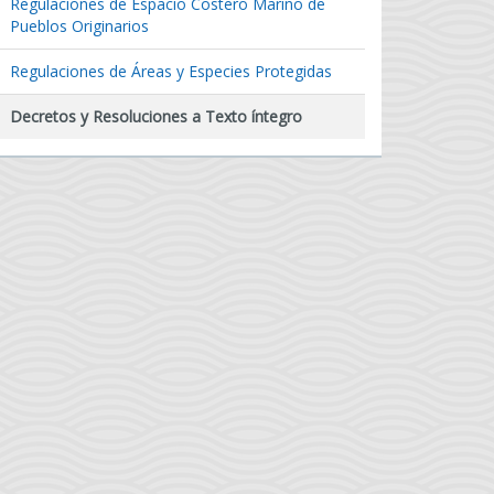
Regulaciones de Espacio Costero Marino de
Pueblos Originarios
Regulaciones de Áreas y Especies Protegidas
Decretos y Resoluciones a Texto íntegro