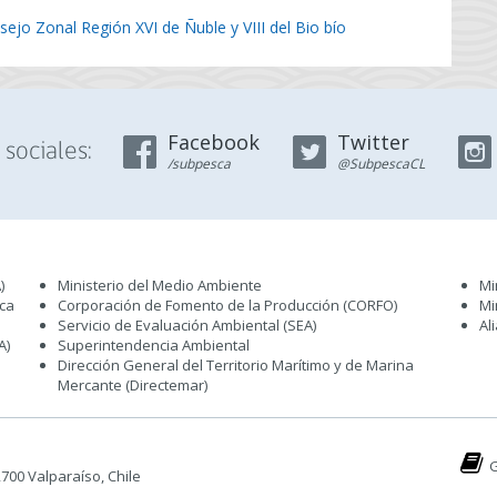
ejo Zonal Región XVI de Ñuble y VIII del Bio bío
Facebook
Twitter
sociales:
/subpesca
@SubpescaCL
)
Ministerio del Medio Ambiente
Mi
sca
Corporación de Fomento de la Producción (CORFO)
Mi
Servicio de Evaluación Ambiental (SEA
)
Al
A)
Superintendencia Ambiental
Dirección General del Territorio Marítimo y de Marina
Mercante (Directemar
)
G
 2700 Valparaíso, Chile