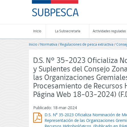
Contenido
SUBPESCA
principal
-
Subsecretaría
de
Pesca
Inicio
La Subsecretaría
Actividades reguladas
y
Acuicultura
Inicio
/
Normativa
/
Regulaciones de pesca extractiva
/
Conse
-
Gobierno
de
D.S. N° 35-2023 Oficializa 
Chile
y Suplentes del Consejo Zon
las Organizaciones Gremiales
Procesamiento de Recursos H
Página Web 18-03-2024) (F.
Publicado: 18-mar-2024
D.S. N° 35-2023 Oficializa Nominación de Mi
Representación de las Organizaciones Gremi
Recursos Hidrobiológicos. (Publicado en Pá