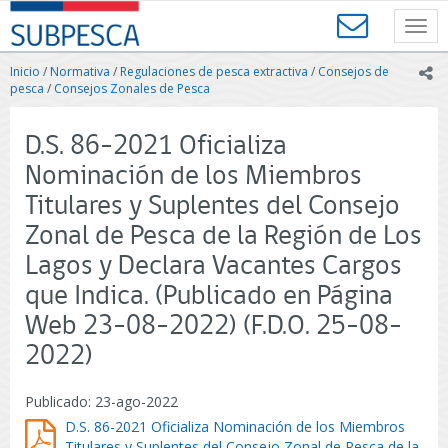
Contenido
SUBPESCA
principal
Toggl
-
navig
Subsecretaría
Inicio
/
Normativa
/
Regulaciones de pesca extractiva
/
Consejos de
ic
de
pesca
/
Consejos Zonales de Pesca
Pesca
y
D.S. 86-2021 Oficializa
Acuicultura
-
Nominación de los Miembros
Gobierno
Titulares y Suplentes del Consejo
de
Chile
Zonal de Pesca de la Región de Los
Lagos y Declara Vacantes Cargos
que Indica. (Publicado en Página
Web 23-08-2022) (F.D.O. 25-08-
2022)
Publicado: 23-ago-2022
D.S. 86-2021 Oficializa Nominación de los Miembros
Titulares y Suplentes del Consejo Zonal de Pesca de la