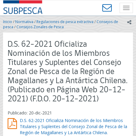
Contenido
SUBPESCA
principal
Toggl
-
navig
Subsecretaría
Inicio
/
Normativa
/
Regulaciones de pesca extractiva
/
Consejos de
ic
de
pesca
/
Consejos Zonales de Pesca
Pesca
y
D.S. 62-2021 Oficializa
Acuicultura
-
Nominación de los Miembros
Gobierno
Titulares y Suplentes del Consejo
de
Chile
Zonal de Pesca de la Región de
Magallanes y La Antártica Chilena.
(Publicado en Página Web 20-12-
2021) (F.D.O. 20-12-2021)
Publicado: 20-dic-2021
D.S. 62-2021 Oficializa Nominación de los Miembros
Titulares y Suplentes del Consejo Zonal de Pesca de la
Región de Magallanes y La Antártica Chilena.