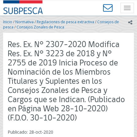
Contenido
SUBPESCA
principal
Toggl
-
navig
Subsecretaría
Inicio
/
Normativa
/
Regulaciones de pesca extractiva
/
Consejos de
ic
de
pesca
/
Consejos Zonales de Pesca
Pesca
y
Res. Ex. N° 2307-2020 Modifica
Acuicultura
-
Res. Ex. N° 3223 de 2018 y N°
Gobierno
2755 de 2019 Inicia Proceso de
de
Chile
Nominación de los Miembros
Titulares y Suplentes en los
Consejos Zonales de Pesca y
Cargos que se Indican. (Publicado
en Página Web 28-10-2020)
(F.D.O. 30-10-2020)
Publicado: 28-oct-2020