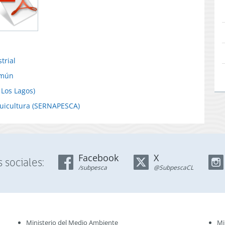
trial
omún
 Los Lagos)
cuicultura (SERNAPESCA)
Facebook
X
 sociales:
/subpesca
@SubpescaCL
Ministerio del Medio Ambiente
Mi