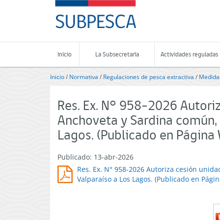
Contenido
SUBPESCA
principal
-
Subsecretaría
de
Pesca
Inicio
La Subsecretaría
Actividades reguladas
y
Acuicultura
Inicio
/
Normativa
/
Regulaciones de pesca extractiva
/
Medidas
-
Gobierno
de
Res. Ex. N° 958-2026 Autori
Chile
Anchoveta y Sardina común, 
Lagos. (Publicado en Págin
Publicado: 13-abr-2026
Res. Ex. N° 958-2026 Autoriza cesión unid
Valparaíso a Los Lagos. (Publicado en Pági