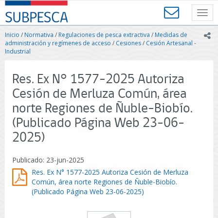
Contenido
SUBPESCA
principal
Toggl
-
navig
Subsecretaría
Inicio
/
Normativa
/
Regulaciones de pesca extractiva
/
Medidas de
ic
de
administración y regímenes de acceso
/
Cesiones
/
Cesión Artesanal -
Pesca
Industrial
y
Acuicultura
Res. Ex N° 1577-2025 Autoriza
-
Gobierno
Cesión de Merluza Común, área
de
norte Regiones de Ñuble-Biobío.
Chile
(Publicado Página Web 23-06-
2025)
Publicado: 23-jun-2025
Res. Ex N° 1577-2025 Autoriza Cesión de Merluza
Común, área norte Regiones de Ñuble-Biobío.
(Publicado Página Web 23-06-2025)