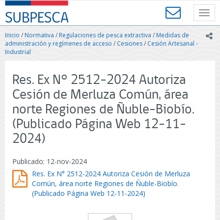
Contenido
SUBPESCA
principal
Toggl
-
navig
Subsecretaría
Inicio
/
Normativa
/
Regulaciones de pesca extractiva
/
Medidas de
ic
de
administración y regímenes de acceso
/
Cesiones
/
Cesión Artesanal -
Pesca
Industrial
y
Acuicultura
Res. Ex N° 2512-2024 Autoriza
-
Gobierno
Cesión de Merluza Común, área
de
norte Regiones de Ñuble-Biobío.
Chile
(Publicado Página Web 12-11-
2024)
Publicado: 12-nov-2024
Res. Ex N° 2512-2024 Autoriza Cesión de Merluza
Común, área norte Regiones de Ñuble-Biobío.
(Publicado Página Web 12-11-2024)