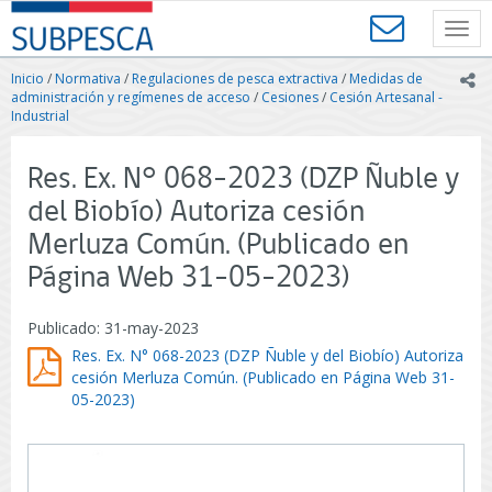
Contenido
SUBPESCA
principal
Toggl
-
navig
Subsecretaría
Inicio
/
Normativa
/
Regulaciones de pesca extractiva
/
Medidas de
ic
de
administración y regímenes de acceso
/
Cesiones
/
Cesión Artesanal -
Pesca
Industrial
y
Acuicultura
Res. Ex. N° 068-2023 (DZP Ñuble y
-
Gobierno
del Biobío) Autoriza cesión
de
Merluza Común. (Publicado en
Chile
Página Web 31-05-2023)
Publicado: 31-may-2023
Res. Ex. N° 068-2023 (DZP Ñuble y del Biobío) Autoriza
cesión Merluza Común. (Publicado en Página Web 31-
05-2023)