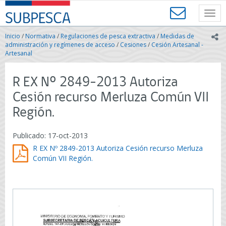
Contenido
SUBPESCA
principal
Toggl
-
navig
Subsecretaría
Inicio
/
Normativa
/
Regulaciones de pesca extractiva
/
Medidas de
ic
de
administración y regímenes de acceso
/
Cesiones
/
Cesión Artesanal -
Pesca
Artesanal
y
Acuicultura
R EX Nº 2849-2013 Autoriza
-
Gobierno
Cesión recurso Merluza Común VII
de
Región.
Chile
Publicado: 17-oct-2013
R EX Nº 2849-2013 Autoriza Cesión recurso Merluza
Común VII Región.