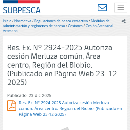
Contenido
SUBPESCA
principal
Toggl
-
navig
Subsecretaría
Inicio
/
Normativa
/
Regulaciones de pesca extractiva
/
Medidas de
ic
de
administración y regímenes de acceso
/
Cesiones
/
Cesión Artesanal -
Pesca
Artesanal
y
Acuicultura
Res. Ex. N° 2924-2025 Autoriza
-
Gobierno
cesión Merluza común, Área
de
centro, Región del Biobío.
Chile
(Publicado en Página Web 23-12-
2025)
Publicado: 23-dic-2025
Res. Ex. N° 2924-2025 Autoriza cesión Merluza
común, Área centro, Región del Biobío. (Publicado en
Página Web 23-12-2025)