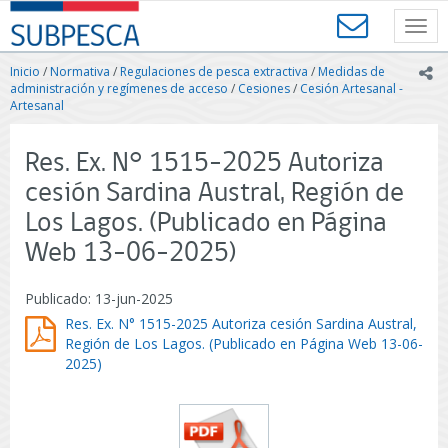
Contenido
SUBPESCA
principal
Toggl
-
navig
Subsecretaría
Inicio
/
Normativa
/
Regulaciones de pesca extractiva
/
Medidas de
ic
de
administración y regímenes de acceso
/
Cesiones
/
Cesión Artesanal -
Pesca
Artesanal
y
Acuicultura
Res. Ex. N° 1515-2025 Autoriza
-
Gobierno
cesión Sardina Austral, Región de
de
Los Lagos. (Publicado en Página
Chile
Web 13-06-2025)
Publicado: 13-jun-2025
Res. Ex. N° 1515-2025 Autoriza cesión Sardina Austral,
Región de Los Lagos. (Publicado en Página Web 13-06-
2025)