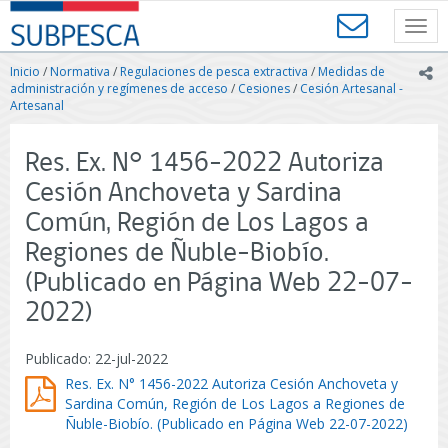
Contenido
SUBPESCA
principal
Toggl
-
navig
Subsecretaría
Inicio
/
Normativa
/
Regulaciones de pesca extractiva
/
Medidas de
ic
de
administración y regímenes de acceso
/
Cesiones
/
Cesión Artesanal -
Pesca
Artesanal
y
Acuicultura
Res. Ex. N° 1456-2022 Autoriza
-
Gobierno
Cesión Anchoveta y Sardina
de
Común, Región de Los Lagos a
Chile
Regiones de Ñuble-Biobío.
(Publicado en Página Web 22-07-
2022)
Publicado: 22-jul-2022
Res. Ex. N° 1456-2022 Autoriza Cesión Anchoveta y
Sardina Común, Región de Los Lagos a Regiones de
Ñuble-Biobío. (Publicado en Página Web 22-07-2022)