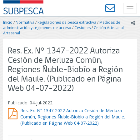
Contenido
SUBPESCA
principal
Toggl
-
navig
Subsecretaría
Inicio
/
Normativa
/
Regulaciones de pesca extractiva
/
Medidas de
ic
de
administración y regímenes de acceso
/
Cesiones
/
Cesión Artesanal -
Pesca
Artesanal
y
Acuicultura
Res. Ex. N° 1347-2022 Autoriza
-
Gobierno
Cesión de Merluza Común,
de
Regiones Ñuble-Biobío a Región
Chile
del Maule. (Publicado en Página
Web 04-07-2022)
Publicado: 04-jul-2022
Res. Ex. N° 1347-2022 Autoriza Cesión de Merluza
Común, Regiones Ñuble-Biobío a Región del Maule.
(Publicado en Página Web 04-07-2022)