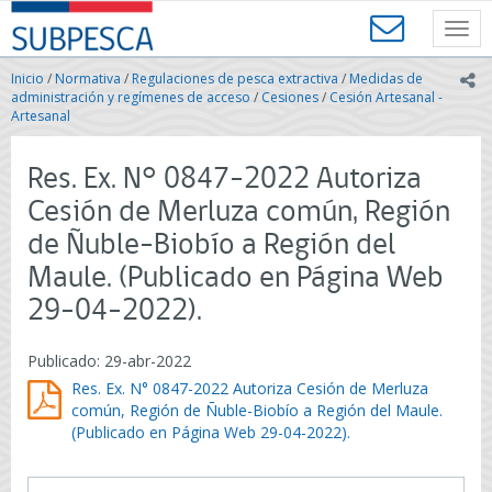
Contenido
SUBPESCA
principal
Toggl
-
navig
Subsecretaría
Inicio
/
Normativa
/
Regulaciones de pesca extractiva
/
Medidas de
ic
de
administración y regímenes de acceso
/
Cesiones
/
Cesión Artesanal -
Pesca
Artesanal
y
Acuicultura
Res. Ex. N° 0847-2022 Autoriza
-
Gobierno
Cesión de Merluza común, Región
de
de Ñuble-Biobío a Región del
Chile
Maule. (Publicado en Página Web
29-04-2022).
Publicado: 29-abr-2022
Res. Ex. N° 0847-2022 Autoriza Cesión de Merluza
común, Región de Ñuble-Biobío a Región del Maule.
(Publicado en Página Web 29-04-2022).