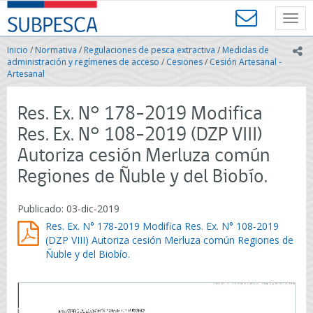
Contenido
SUBPESCA
principal
Toggl
-
navig
Subsecretaría
Inicio
/
Normativa
/
Regulaciones de pesca extractiva
/
Medidas de
ic
de
administración y regímenes de acceso
/
Cesiones
/
Cesión Artesanal -
Pesca
Artesanal
y
Acuicultura
Res. Ex. N° 178-2019 Modifica
-
Gobierno
Res. Ex. N° 108-2019 (DZP VIII)
de
Autoriza cesión Merluza común
Chile
Regiones de Ñuble y del Biobío.
Publicado: 03-dic-2019
Res. Ex. N° 178-2019 Modifica Res. Ex. N° 108-2019
(DZP VIII) Autoriza cesión Merluza común Regiones de
Ñuble y del Biobío.