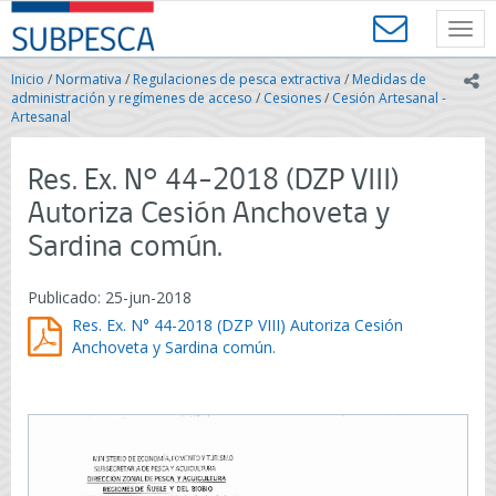
Contenido
SUBPESCA
principal
Toggl
-
navig
Subsecretaría
Inicio
/
Normativa
/
Regulaciones de pesca extractiva
/
Medidas de
ic
de
administración y regímenes de acceso
/
Cesiones
/
Cesión Artesanal -
Pesca
Artesanal
y
Acuicultura
Res. Ex. N° 44-2018 (DZP VIII)
-
Gobierno
Autoriza Cesión Anchoveta y
de
Sardina común.
Chile
Publicado: 25-jun-2018
Res. Ex. N° 44-2018 (DZP VIII) Autoriza Cesión
Anchoveta y Sardina común.