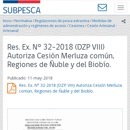
Contenido
SUBPESCA
principal
Toggl
-
navig
Subsecretaría
Inicio
/
Normativa
/
Regulaciones de pesca extractiva
/
Medidas de
ic
de
administración y regímenes de acceso
/
Cesiones
/
Cesión Artesanal -
Pesca
Artesanal
y
Acuicultura
Res. Ex. N° 32-2018 (DZP VIII)
-
Gobierno
Autoriza Cesión Merluza común,
de
Regiones de Ñuble y del Biobío.
Chile
Publicado: 11-may-2018
Res. Ex. N° 32-2018 (DZP VIII) Autoriza Cesión Merluza
común, Regiones de Ñuble y del Biobío.