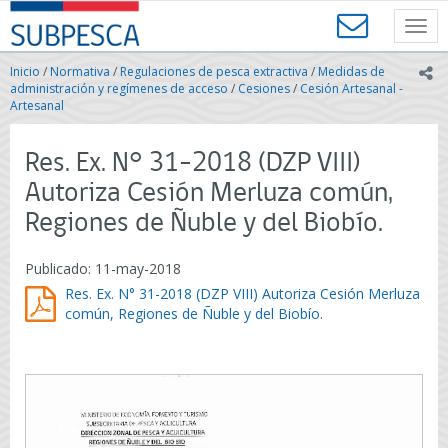
Contenido
SUBPESCA
principal
Toggl
-
navig
Subsecretaría
Inicio
/
Normativa
/
Regulaciones de pesca extractiva
/
Medidas de
ic
de
administración y regímenes de acceso
/
Cesiones
/
Cesión Artesanal -
Pesca
Artesanal
y
Acuicultura
Res. Ex. N° 31-2018 (DZP VIII)
-
Gobierno
Autoriza Cesión Merluza común,
de
Regiones de Ñuble y del Biobío.
Chile
Publicado: 11-may-2018
Res. Ex. N° 31-2018 (DZP VIII) Autoriza Cesión Merluza
común, Regiones de Ñuble y del Biobío.