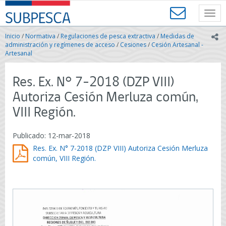
Contenido
SUBPESCA
principal
Toggl
-
navig
Subsecretaría
Inicio
/
Normativa
/
Regulaciones de pesca extractiva
/
Medidas de
ic
de
administración y regímenes de acceso
/
Cesiones
/
Cesión Artesanal -
Pesca
Artesanal
y
Acuicultura
Res. Ex. N° 7-2018 (DZP VIII)
-
Gobierno
Autoriza Cesión Merluza común,
de
VIII Región.
Chile
Publicado: 12-mar-2018
Res. Ex. N° 7-2018 (DZP VIII) Autoriza Cesión Merluza
común, VIII Región.