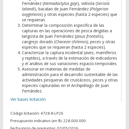
Fernández (
Nemadactylus gayi
), vidriola (
Seriola
lalandi
), bacalao de Juan Fernández (
Polyprion
oxygeneios
) y otras especies (hasta 2 especies) que
se requieran.
Determinar la composición específica de las
capturas en las operaciones de pesca dirigidas a
langosta de Juan Fernández (
Jasus frontalis
),
cangrejo dorado (
Chaceon chilensis),
peces y otras
especies que se requieran (hasta 2 especies).
Caracterizar la captura incidental (aves, mamíferos
y reptiles), a través de la estimación de indicadores
y el análisis de sus variaciones espacio-temporales.
Asesorar en materias de medidas de
administración para el desarrollo sustentable de las
actividades pesqueras de crustáceos, peces y otras
especies capturadas en el Archipiélago de Juan
Fernández.
Ver bases licitación
Código licitación:
4728-8-LP26
Presupuesto indicativo (en $):
228.000.000
Fecha inicio de preguntas: 07/05/2026