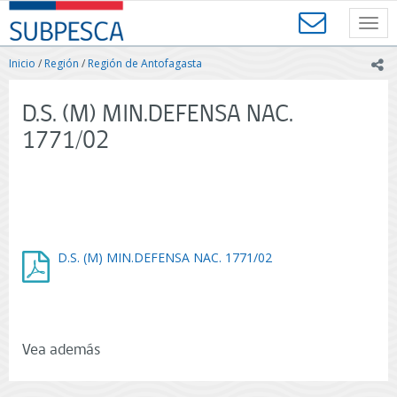
Contenido
SUBPESCA
principal
Toggl
-
navig
Subsecretaría
Inicio
/
Región
/
Región de Antofagasta
ic
de
Pesca
y
D.S. (M) MIN.DEFENSA NAC.
Acuicultura
1771/02
-
Gobierno
de
Chile
D.S. (M) MIN.DEFENSA NAC. 1771/02
Vea además