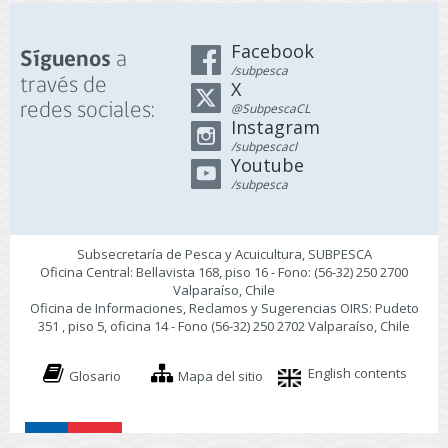
Facebook
a
Síguenos
/subpesca
través de
X
redes sociales:
@SubpescaCL
Instagram
/subpescacl
Youtube
/subpesca
Subsecretaría de Pesca y Acuicultura, SUBPESCA
Oficina Central: Bellavista 168, piso 16 - Fono: (56-32) 250 2700
Valparaíso, Chile
Oficina de Informaciones, Reclamos y Sugerencias OIRS: Pudeto
351 , piso 5, oficina 14 - Fono (56-32) 250 2702 Valparaíso, Chile
English contents
Glosario
Mapa del sitio