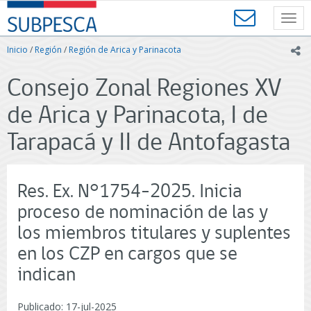
Contenido
SUBPESCA
principal
Toggl
-
navig
Subsecretaría
Inicio
/
Región
/
Región de Arica y Parinacota
ic
de
Pesca
Consejo Zonal Regiones XV
y
Acuicultura
de Arica y Parinacota, I de
-
Gobierno
Tarapacá y II de Antofagasta
de
Chile
Res. Ex. N°1754-2025. Inicia
proceso de nominación de las y
los miembros titulares y suplentes
en los CZP en cargos que se
indican
Publicado: 17-jul-2025