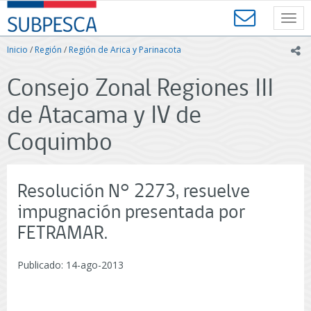
Contenido
SUBPESCA
principal
Toggl
-
navig
Subsecretaría
Inicio
/
Región
/
Región de Arica y Parinacota
ic
de
Pesca
Consejo Zonal Regiones III
y
Acuicultura
de Atacama y IV de
-
Gobierno
Coquimbo
de
Chile
Resolución N° 2273, resuelve
impugnación presentada por
FETRAMAR.
Publicado: 14-ago-2013