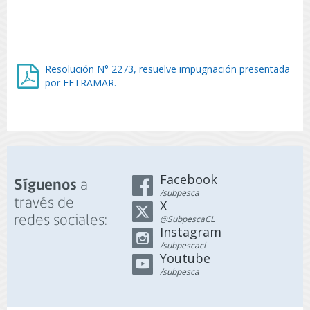
Resolución N° 2273, resuelve impugnación presentada
por FETRAMAR.
Facebook
a
Síguenos
/subpesca
través de
X
redes sociales:
@SubpescaCL
Instagram
/subpescacl
Youtube
/subpesca