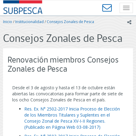
Contenido
SUBPESCA
principal
Toggl
-
navig
Subsecretaría
Inicio
/
Institucionalidad
/
Consejos Zonales de Pesca
ic
de
Pesca
Consejos Zonales de Pesca
y
Acuicultura
-
Gobierno
Renovación miembros Consejos
de
Chile
Zonales de Pesca
Desde el 3 de agosto y hasta el 13 de octubre están
abiertas las convocatorias para formar parte de siete de
los ocho Consejos Zonales de Pesca en el país.
Res. Ex. N° 2502-2017 Inicia Proceso de Elección
de los Miembros Titulares y Suplentes en el
Consejo Zonal de Pesca XV-I-II Regiones.
(Publicado en Página Web 03-08-2017)