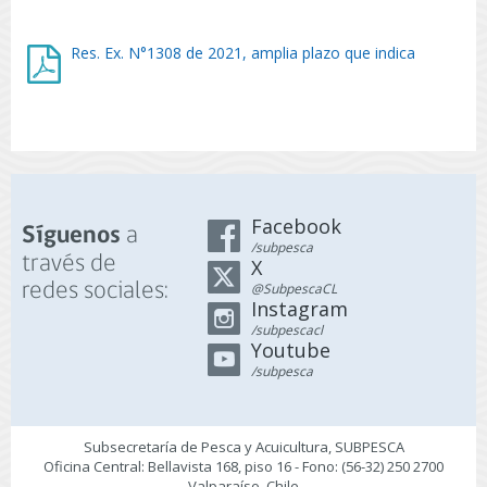
Res. Ex. N°1308 de 2021, amplia plazo que indica
Facebook
a
Síguenos
/subpesca
través de
X
redes sociales:
@SubpescaCL
Instagram
/subpescacl
Youtube
/subpesca
Subsecretaría de Pesca y Acuicultura, SUBPESCA
Oficina Central: Bellavista 168, piso 16 - Fono: (56-32) 250 2700
Valparaíso, Chile