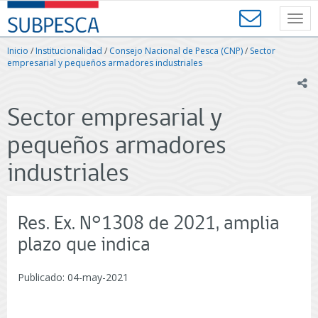
Contenido
SUBPESCA
principal
Toggl
-
navig
Subsecretaría
Inicio
/
Institucionalidad
/
Consejo Nacional de Pesca (CNP)
/
Sector
de
empresarial y pequeños armadores industriales
Pesca
ic
y
Acuicultura
Sector empresarial y
-
Gobierno
pequeños armadores
de
Chile
industriales
Res. Ex. N°1308 de 2021, amplia
plazo que indica
Publicado: 04-may-2021