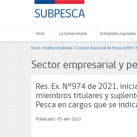
Contenido
SUBPESCA
principal
-
Subsecretaría
de
Pesca
Inicio
La Subsecretaría
Actividades reguladas
y
Acuicultura
Inicio
/
Institucionalidad
/
Consejo Nacional de Pesca (CNP)
/
-
Gobierno
de
Sector empresarial y p
Chile
Res. Ex. N°974 de 2021, inic
miembros titulares y suplent
Pesca en cargos que se indic
Publicado: 05-abr-2021