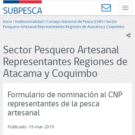
Contenido
SUBPESCA
principal
Toggl
-
navig
Subsecretaría
Inicio
/
Institucionalidad
/
Consejo Nacional de Pesca (CNP)
/
Sector
de
Pesquero Artesanal Representantes Regiones de Atacama y Coquimbo
Pesca
ic
y
Acuicultura
Sector Pesquero Artesanal
-
Gobierno
Representantes Regiones de
de
Chile
Atacama y Coquimbo
Formulario de nominación al CNP
representantes de la pesca
artesanal
Publicado: 19-mar-2019