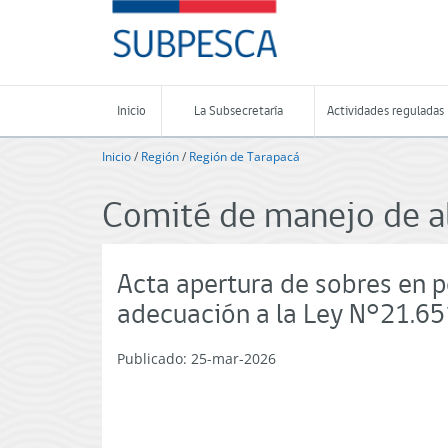
Contenido
SUBPESCA
principal
-
Subsecretaría
de
Pesca
Inicio
La Subsecretaría
Actividades reguladas
y
Acuicultura
Inicio
/
Región
/
Región de Tarapacá
-
Gobierno
Comité de manejo de a
de
Chile
Acta apertura de sobres en p
adecuación a la Ley N°21.65
Publicado: 25-mar-2026