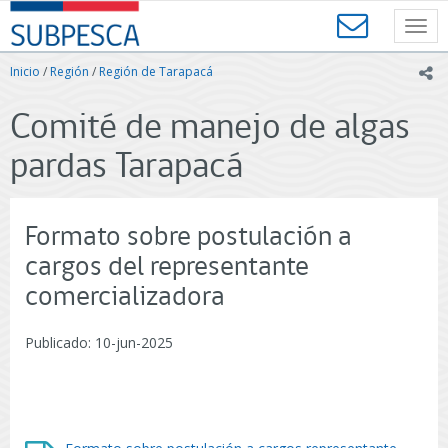
Contenido
SUBPESCA
principal
Toggl
-
navig
Subsecretaría
Inicio
/
Región
/
Región de Tarapacá
ic
de
Pesca
Comité de manejo de algas
y
Acuicultura
pardas Tarapacá
-
Gobierno
de
Chile
Formato sobre postulación a
cargos del representante
comercializadora
Publicado: 10-jun-2025