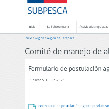
Contenido
SUBPESCA
principal
-
Subsecretaría
de
Pesca
Inicio
La Subsecretaría
Actividades reguladas
y
Acuicultura
Inicio
/
Región
/
Región de Tarapacá
-
Gobierno
de
Comité de manejo de al
Chile
Formulario de postulación a
Publicado: 10-jun-2025
Formulario de postulación agente productiv