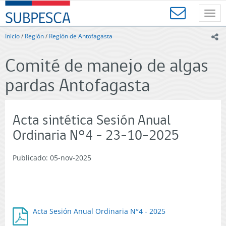
Contenido
SUBPESCA
principal
Toggl
-
navig
Subsecretaría
Inicio
/
Región
/
Región de Antofagasta
ic
de
Pesca
Comité de manejo de algas
y
Acuicultura
pardas Antofagasta
-
Gobierno
de
Chile
Acta sintética Sesión Anual
Ordinaria N°4 - 23-10-2025
Publicado: 05-nov-2025
Acta Sesión Anual Ordinaria N°4 - 2025