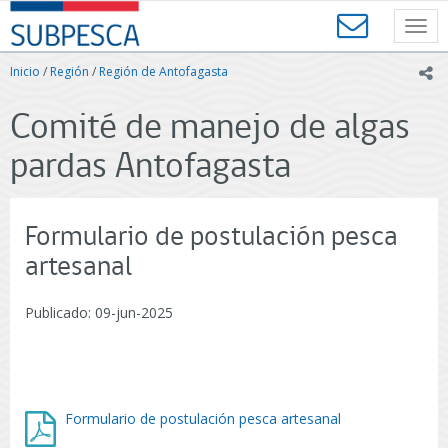
Contenido
SUBPESCA
principal
Toggl
-
navig
Subsecretaría
Inicio
/
Región
/
Región de Antofagasta
ic
de
Pesca
Comité de manejo de algas
y
Acuicultura
pardas Antofagasta
-
Gobierno
de
Chile
Formulario de postulación pesca
artesanal
Publicado: 09-jun-2025
Formulario de postulación pesca artesanal