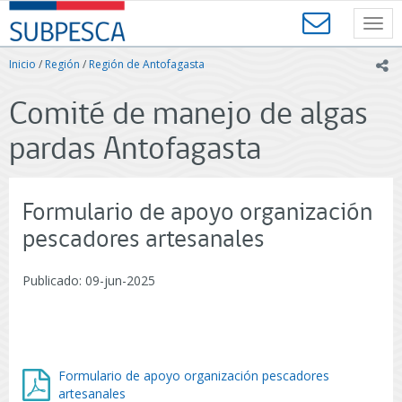
Contenido
SUBPESCA
principal
Toggl
-
navig
Subsecretaría
Inicio
/
Región
/
Región de Antofagasta
ic
de
Pesca
Comité de manejo de algas
y
Acuicultura
pardas Antofagasta
-
Gobierno
de
Chile
Formulario de apoyo organización
pescadores artesanales
Publicado: 09-jun-2025
Formulario de apoyo organización pescadores
artesanales